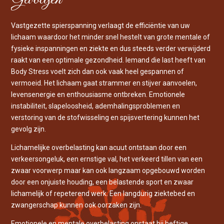
Vastgezette spierspanning verlaagt de efficiëntie van uw
lichaam waardoor het minder snel hestelt van grote mentale of
fysieke inspanningen en ziekte en dus steeds verder verwijderd
raakt van een optimale gezondheid. Iemand die last heeft van
Body Stress voelt zich dan ook vaak heel gespannen of
vermoeid. Het lichaam gaat strammer en stijver aanvoelen,
levensenergie en enthousiasme ontbreken. Emotionele
instabiliteit, slapeloosheid, ademhalingsproblemen en
verstoring van de stofwisseling en spijsvertering kunnen het
gevolg zijn.
Lichamelijke overbelasting kan acuut ontstaan door een
verkeersongeluk, een ernstige val, het verkeerd tillen van een
zwaar voorwerp maar kan ook langzaam opgebouwd worden
door een onjuiste houding, een belastende sport en zwaar
lichamelijk of repeterend werk. Een langdurig ziektebed en
zwangerschap kunnen ook oorzaken zijn.
Emotionele en mentale overbelasting onstaat bij heftige